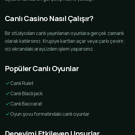
Canlı Casino Nasıl Çalışır?
Bir stüdyodan canlı yayınlanan oyunlara gerçek zamanlı
olarak katılırsınız. Krupiye kartları açar veya çarkı çevirir;
siz ekrandaki arayüzden işlem yaparsınız.
Popüler Canlı Oyunlar
Canlı Rulet
Canlı Blackjack
Canlı Baccarat
Oyun şovu formatındaki canlı oyunlar
Deneyimi Etkileyen Unsurlar