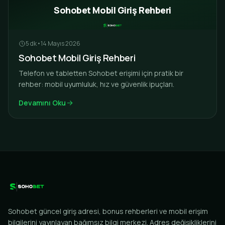
Sohobet Mobil Giriş Rehberi
5 dk
•
14 Mayıs 2026
Sohobet Mobil Giriş Rehberi
Telefon ve tabletten Sohobet erişimi için pratik bir
rehber: mobil uyumluluk, hız ve güvenlik ipuçları.
Devamını Oku
Sohobet
güncel giriş adresi, bonus rehberleri ve mobil erişim
bilgilerini yayınlayan bağımsız bilgi merkezi. Adres değişikliklerini