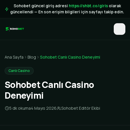
Sohobet güncel giriş adresi
https://shbt.co/giris
olarak
güncellendi — En son erişim bilgileri için sayfayı takip edin.
Sohobet Giriş
Ana Sayfa
Blog
Sohobet Canlı Casino Deneyimi
Güncel Adres
Canlı Casino
Bonuslar
Sohobet Canlı Casino
Blog
Deneyimi
SSS
5 dk
okuma
4 Mayıs 2026
Sohobet
Editör Ekibi
İletişim
Kayıt Ol
Giriş Yap