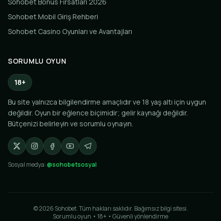
Sohobet Bonus Fırsatları 2026
Sohobet Mobil Giriş Rehberi
Sohobet Casino Oyunları ve Avantajları
SORUMLU OYUN
18+
Bu site yalnızca bilgilendirme amaçlıdır ve 18 yaş altı için uygun
değildir. Oyun bir eğlence biçimidir; gelir kaynağı değildir.
Bütçenizi belirleyin ve sorumlu oynayın.
Sosyal medya:
@sohobetsosyal
©
2026
Sohobet
. Tüm hakları saklıdır. Bağımsız bilgi sitesi.
Sorumlu oyun • 18+ • Güvenli yönlendirme