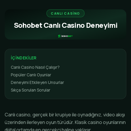
CANLI CASINO
Sohobet Canlı Casino Deneyimi
İÇINDEKILER
Canlı Casino Nasıl Çalışır?
Popüler Canlı Oyunlar
Deneyimi Etkileyen Unsurlar
Sıkça Sorulan Sorular
Canlı casino, gerçek bir krupiye ile oynadığınız, video akışı
üzerinden ilerleyen oyun türüdür. Klasik casino oyunlarının
dijital ortamda en gerçekçi haline yaklaşır.