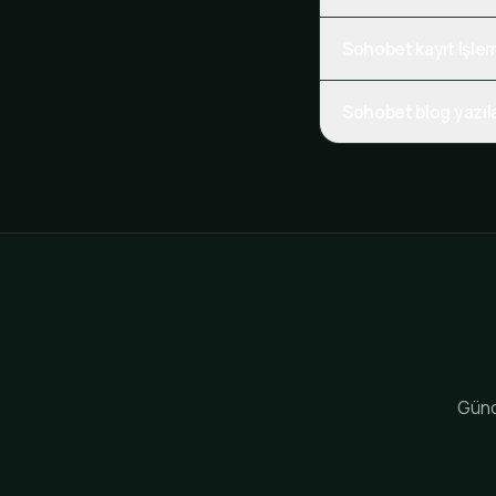
Sohobet kayıt işlemi
Sohobet blog yazıla
Günce