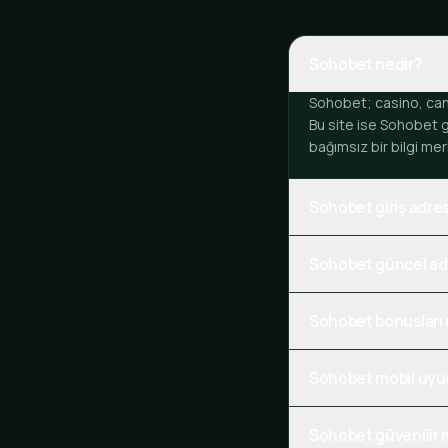
Sohobet nedir?
Sohobet; casino, canlı
Bu site ise Sohobet gü
bağımsız bir bilgi mer
Sohobet giriş adres
Sohobet güncel adr
Sohobet bonusları 
Sohobet mobil uy
Sohobet güvenilir 