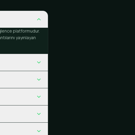
 eğlence platformudur.
ntılarını yayınlayan