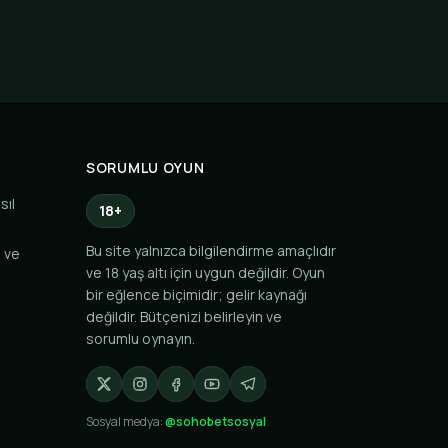
SORUMLU OYUN
sıl
18+
Bu site yalnızca bilgilendirme amaçlıdır
 ve
ve 18 yaş altı için uygun değildir. Oyun
bir eğlence biçimidir; gelir kaynağı
değildir. Bütçenizi belirleyin ve
sorumlu oynayın.
Sosyal medya:
@sohobetsosyal