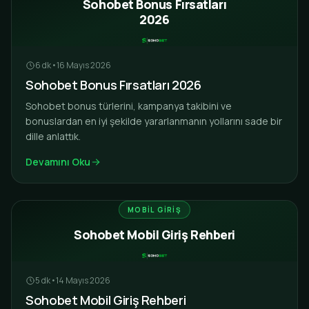
Sohobet Bonus Fırsatları
2026
6 dk
•
16 Mayıs 2026
Sohobet Bonus Fırsatları 2026
Sohobet bonus türlerini, kampanya takibini ve
bonuslardan en iyi şekilde yararlanmanın yollarını sade bir
dille anlattık.
Devamını Oku
MOBIL GIRIŞ
Sohobet Mobil Giriş Rehberi
5 dk
•
14 Mayıs 2026
Sohobet Mobil Giriş Rehberi