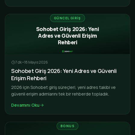
GÜNCEL GIRIŞ
Sohobet Giriş 2026: Yeni
Adres ve Güvenli Erişim
Rehberi
7 dk
•
18 Mayıs 2026
Sohobet Giriş 2026: Yeni Adres ve Güvenli
Erişim Rehberi
2026 için Sohobet giriş süreçleri, yeni adres takibi ve
güvenli erişim adımlarını tek bir rehberde topladık.
Devamını Oku
BONUS