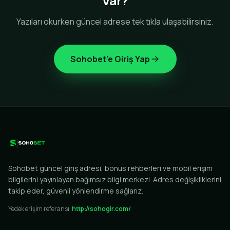
Var?
Yazıları okurken güncel adrese tek tıkla ulaşabilirsiniz.
Sohobet'e Giriş Yap
Sohobet
güncel giriş adresi, bonus rehberleri ve mobil erişim
bilgilerini yayınlayan bağımsız bilgi merkezi. Adres değişikliklerini
takip eder, güvenli yönlendirme sağlarız.
Yedek erişim referansı:
http://sohogir.com/