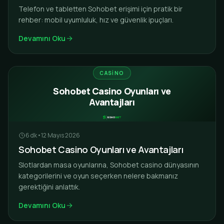
Telefon ve tabletten Sohobet erişimi için pratik bir
rehber: mobil uyumluluk, hız ve güvenlik ipuçları.
Devamını Oku
CASINO
Sohobet Casino Oyunları ve
Avantajları
6 dk
•
12 Mayıs 2026
Sohobet Casino Oyunları ve Avantajları
Slotlardan masa oyunlarına, Sohobet casino dünyasının
kategorilerini ve oyun seçerken nelere bakmanız
gerektiğini anlattık.
Devamını Oku