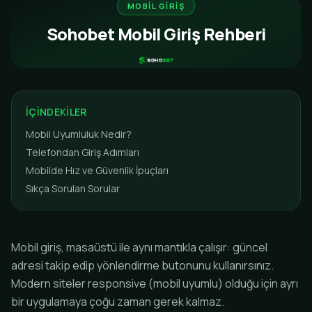
MOBIL GIRIŞ
Sohobet Mobil Giriş Rehberi
İÇINDEKILER
Mobil Uyumluluk Nedir?
Telefondan Giriş Adımları
Mobilde Hız ve Güvenlik İpuçları
Sıkça Sorulan Sorular
Mobil giriş, masaüstü ile aynı mantıkla çalışır: güncel
adresi takip edip yönlendirme butonunu kullanırsınız.
Modern siteler responsive (mobil uyumlu) olduğu için ayrı
bir uygulamaya çoğu zaman gerek kalmaz.