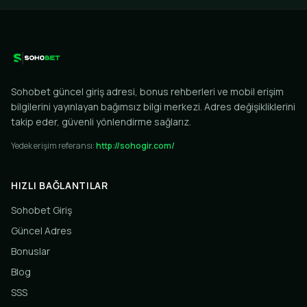
Sohobet
güncel giriş adresi, bonus rehberleri ve mobil erişim
bilgilerini yayınlayan bağımsız bilgi merkezi. Adres değişikliklerini
takip eder, güvenli yönlendirme sağlarız.
Yedek erişim referansı:
http://sohogir.com/
HIZLI BAĞLANTILAR
Sohobet Giriş
Güncel Adres
Bonuslar
Blog
SSS