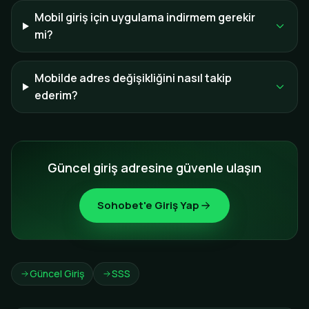
Mobil giriş için uygulama indirmem gerekir
mi?
Mobilde adres değişikliğini nasıl takip
ederim?
Güncel giriş adresine güvenle ulaşın
Sohobet'e Giriş Yap
Güncel Giriş
SSS