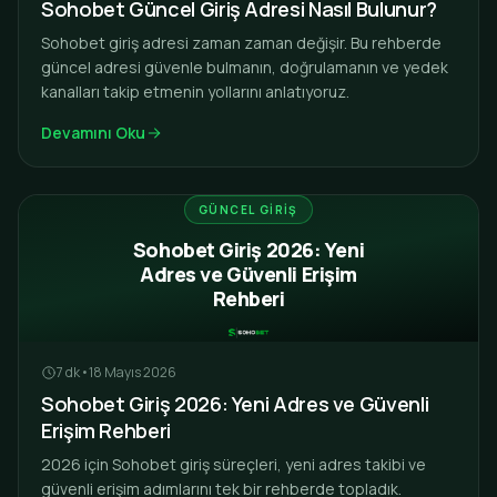
Sohobet Güncel Giriş Adresi Nasıl Bulunur?
Sohobet giriş adresi zaman zaman değişir. Bu rehberde
güncel adresi güvenle bulmanın, doğrulamanın ve yedek
kanalları takip etmenin yollarını anlatıyoruz.
Devamını Oku
GÜNCEL GIRIŞ
Sohobet Giriş 2026: Yeni
Adres ve Güvenli Erişim
Rehberi
7 dk
•
18 Mayıs 2026
Sohobet Giriş 2026: Yeni Adres ve Güvenli
Erişim Rehberi
2026 için Sohobet giriş süreçleri, yeni adres takibi ve
güvenli erişim adımlarını tek bir rehberde topladık.