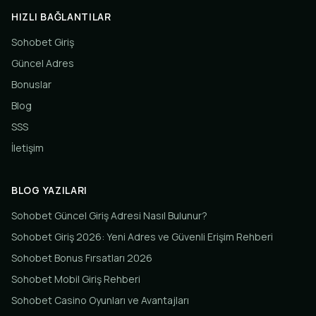
HIZLI BAĞLANTILAR
Sohobet Giriş
Güncel Adres
Bonuslar
Blog
SSS
İletişim
BLOG YAZILARI
Sohobet Güncel Giriş Adresi Nasıl Bulunur?
Sohobet Giriş 2026: Yeni Adres ve Güvenli Erişim Rehberi
Sohobet Bonus Fırsatları 2026
Sohobet Mobil Giriş Rehberi
Sohobet Casino Oyunları ve Avantajları