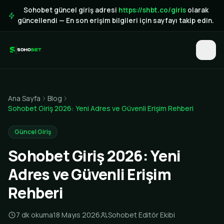
Sohobet güncel giriş adresi
https://shbt.co/giris
olarak
güncellendi — En son erişim bilgileri için sayfayı takip edin.
Sohobet Giriş
Ana Sayfa
Blog
Güncel Adres
Sohobet Giriş 2026: Yeni Adres ve Güvenli Erişim Rehberi
Bonuslar
Güncel Giriş
Blog
Sohobet Giriş 2026: Yeni
SSS
Adres ve Güvenli Erişim
İletişim
Rehberi
Kayıt Ol
Giriş Yap
7 dk
okuma
18 Mayıs 2026
Sohobet
Editör Ekibi