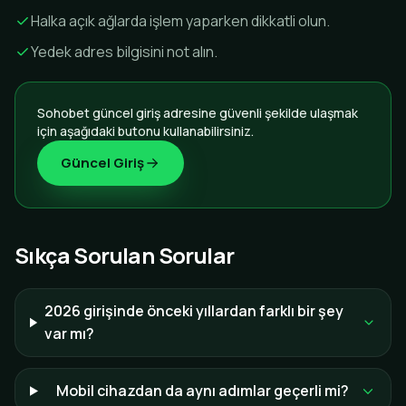
Halka açık ağlarda işlem yaparken dikkatli olun.
Yedek adres bilgisini not alın.
Sohobet güncel giriş adresine güvenli şekilde ulaşmak
için aşağıdaki butonu kullanabilirsiniz.
Güncel Giriş
Sıkça Sorulan Sorular
2026 girişinde önceki yıllardan farklı bir şey
var mı?
Mobil cihazdan da aynı adımlar geçerli mi?