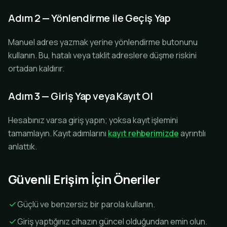
Adım 2 — Yönlendirme ile Geçiş Yap
Manuel adres yazmak yerine yönlendirme butonunu
kullanın. Bu, hatalı veya taklit adreslere düşme riskini
ortadan kaldırır.
Adım 3 — Giriş Yap veya Kayıt Ol
Hesabınız varsa giriş yapın; yoksa kayıt işlemini
tamamlayın. Kayıt adımlarını
kayıt rehberimizde
ayrıntılı
anlattık.
Güvenli Erişim İçin Öneriler
Güçlü ve benzersiz bir parola kullanın.
Giriş yaptığınız cihazın güncel olduğundan emin olun.