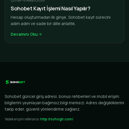
5 dk
•
6 Mayıs 2026
Sohobet Kayıt İşlemi Nasıl Yapılır?
Hesap oluşturmadan ilk girişe, Sohobet kayıt sürecini
adım adım ve sade bir dille anlattık.
Devamını Oku
Sohobet
güncel giriş adresi, bonus rehberleri ve mobil erişim
bilgilerini yayınlayan bağımsız bilgi merkezi. Adres değişikliklerini
takip eder, güvenli yönlendirme sağlarız.
Yedek erişim referansı:
http://sohogir.com/